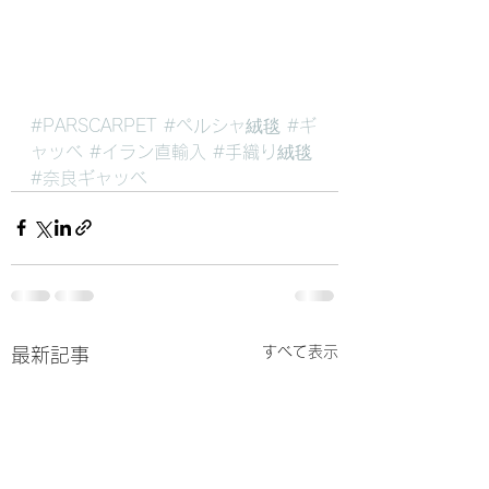
#PARSCARPET
#ペルシャ絨毯
#ギ
ャッベ
#イラン直輸入
#手織り絨毯
#奈良ギャッベ
すべて表示
最新記事