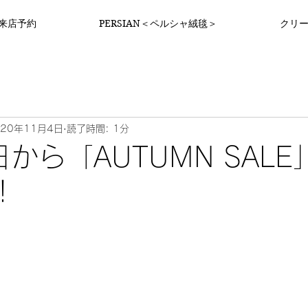
来店予約
PERSIAN＜ペルシャ絨毯＞
クリ
020年11月4日
読了時間: 1分
日から「AUTUMN SAL
！