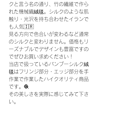
クと言う名の通り、竹の繊維で作ら
れた機械織絨毯。シルクのような肌
触り・光沢を持ち合わせたイランで
も人気🇮🇷
見る方向で色合いが変わるなど通常
のシルクと変わりません。価格もリ
ーズナブルでデザインも豊富ですの
でぜひお買い求めください！
当店で扱っているバンブーシルク絨
毯はフリンジ部分・エッジ部分を手
作業で作業したハイクオリティ商品
です。🧶
その美しさを実際に感じてみて下さ
い。