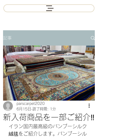
記事
parscarpet2020
6月15日
読了時間: 1分
新入荷商品を一部ご紹介‼️
イラン国内最高級のバンブーシルク
絨毯をご紹介します。バンブーシル