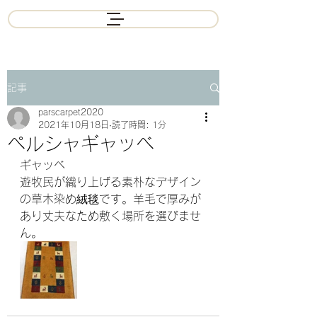
記事
parscarpet2020
2021年10月18日
読了時間: 1分
ペルシャギャッベ
ギャッベ
遊牧民が織り上げる素朴なデザイン
の草木染め絨毯です。羊毛で厚みが
あり丈夫なため敷く場所を選びませ
ん。