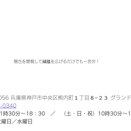
梱包を開梱して絨毯を広げるだけでも一苦労！
0056 兵庫県神戸市中央区熊内町１丁目８−２３ グラン
-0340
1時30分～18：30　／　（土・日・祝）10時30分～1
火曜日／水曜日