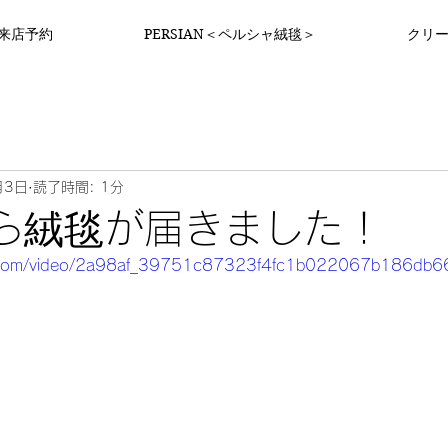
来店予約
PERSIAN＜ペルシャ絨毯＞
クリ
月3日
読了時間: 1分
ら絨毯が届きました！
atic.com/video/2a98af_39751c87323f4fc1b022067b186db